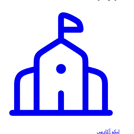
لیکو آکادمی