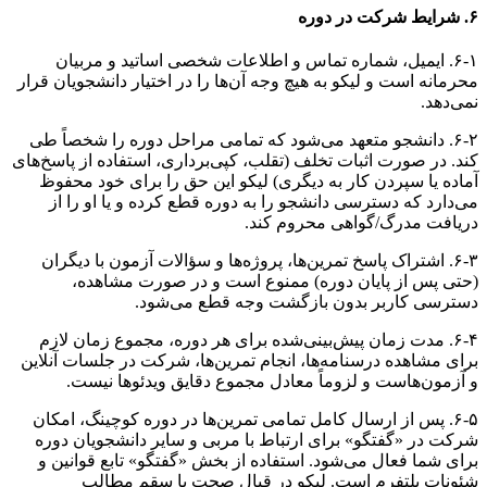
۶. شرایط شرکت در دوره
۶-۱. ایمیل، شماره تماس و اطلاعات شخصی اساتید و مربیان
محرمانه است و لیکو به هیچ وجه آن‌ها را در اختیار دانشجویان قرار
نمی‌دهد.
۶-۲. دانشجو متعهد می‌شود که تمامی مراحل دوره را شخصاً طی
کند. در صورت اثبات تخلف (تقلب، کپی‌برداری، استفاده از پاسخ‌های
آماده یا سپردن کار به دیگری) لیکو این حق را برای خود محفوظ
می‌دارد که دسترسی دانشجو را به دوره قطع کرده و یا او را از
دریافت مدرگ/گواهی محروم کند.
۶-۳. اشتراک پاسخ تمرین‌ها، پروژه‌ها و سؤالات آزمون با دیگران
(حتی پس از پایان دوره) ممنوع است و در صورت مشاهده،
دسترسی کاربر بدون بازگشت وجه قطع می‌شود.
۶-۴. مدت زمان پیش‌بینی‌شده برای هر دوره، مجموع زمان لازم
برای مشاهده درسنامه‌ها، انجام تمرین‌ها، شرکت در جلسات آنلاین
و آزمون‌هاست و لزوماً معادل مجموع دقایق ویدئوها نیست.
۶-۵. پس از ارسال کامل تمامی تمرین‌ها در دوره کوچینگ، امکان
شرکت در «گفتگو» برای ارتباط با مربی و سایر دانشجویان دوره
برای شما فعال می‌شود. استفاده از بخش «گفتگو» تابع قوانین و
شئونات پلتفرم است. لیکو در قبال صحت یا سقم مطالب