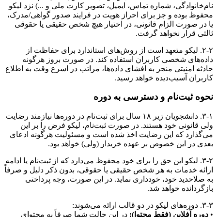
نام‌خانوادگی، شماره تماس، ایمیل، تصویر کارت ملی و ...) نزد لیکو
محفوظ بوده و جز برای احراز هویت در فرایند صدور گواهی/مدرک،
یا در صورت الزام قانونی، در اختیار هیچ شخص حقیقی یا حقوقی
ثالثی قرار نخواهد گرفت.
۲-۲. لیکو متعهد است از روش‌های استاندارد برای حفاظت از
داده‌های شخصی کاربران استفاده کند. در صورت بروز هرگونه
حادثه امنیتی منجر به افشای داده‌ها، مراتب در اسرع وقت به اطلاع
کاربران آسیب‌دیده خواهد رسید.
نحوه ثبت‌نام و دسترسی به دوره
۳-۱. دانشجویان زیر ۱۸ سال برای ثبت‌نام در دوره‌ها نیازمند رضایت
ولی قانونی خود هستند. در صورت ثبت‌نام، لیکو فرض را بر این
می‌گذارد که این رضایت اخذ شده است و مسئولیت هرگونه ادعای
بعدی در این خصوص بر عهده خریدار (ولی) خواهد بود.
۳-۲. لیکو این حق را برای خود محفوظ می‌دارد که از ثبت‌نام یا ادامه
ارائه خدمات به هر شخص حقیقی یا حقوقی، بدون ذکر دلیل و صرفاً
به صلاحدید خود، خودداری نماید. در این صورت، وجه پرداختی
بازگردانده خواهد شد.
۳-۳. دوره‌های لیکو در دو قالب ارائه می‌شوند:
•
دوره آفلاین (فقط محتوا):
در این حالت شما صرفاً به محتوای